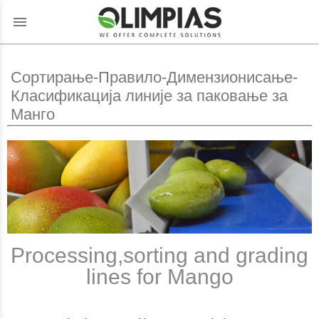
menu
Сортирање-Правило-Димензионисање-
Класификација линије за паковање за
Манго
Processing,sorting and grading
lines for Mango