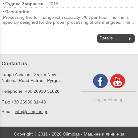
Година Завршетак:
2015
Description
Processing line for mango with capacity 5/6 t per hour.The line is
specialy designed for the proper processing of the mangoes. Τhe...
Details
Contact us
Lappa Achaias - 35 km New
National Road Patras - Pyrgos
Τelephone:
+30 26930 31828
Login/
Sitemap
Fax:
+30 26930 31448
Email:
info@olimpias.gr
Copyright © 2011 - 2026 Olimpias - Машине и линије за