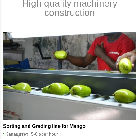
High quality machinery
construction
Sorting and Grading line for Mango
Kапацитет:
5-6 t/per hour