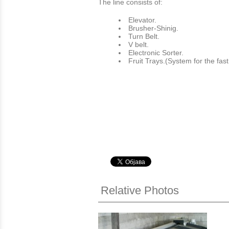
The line consists of:
Εlevator.
Brusher-Shinig.
Turn Belt.
V belt.
Electronic Sorter.
Fruit Trays.(System for the fas
Relative Photos