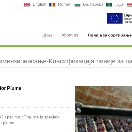
English
Român
Български
عربي
Дом
About us
Линија за сортирање
мензионисање-Класификација линије за п
for Plums
3 t per hour.The line is specialy
he plums.