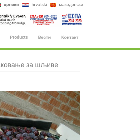
српски
hrvatski
македонски
Products
Bести
Kонтакт
аковање за шљиве