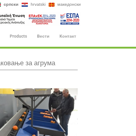
српски
hrvatski
македонски
Products
Bести
Kонтакт
ковање за агрума