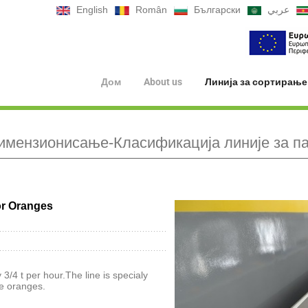
English
Român
Български
عربي
Дом
About us
Линија за сортирање
мензионисање-Класификација линије за па
or Oranges
 3/4 t per hour.The line is specialy
he oranges.