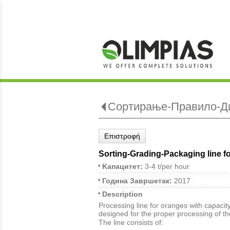
Сортирање-Правило-Ди
Επιστροφή
Sorting-Grading-Packaging line f
Kапацитет:
3-4 t/per hour
Година Завршетак:
2017
Description
Processing line for oranges with capacity
designed for the proper processing of t
The line consists of: