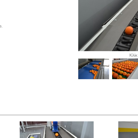
s.
Κλίκ