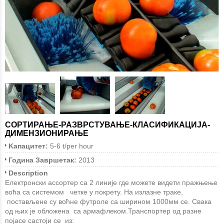
СОРТИРАЊЕ-РАЗВРСТУВАЊЕ-КЛАСИФИКАЦИЈА-
ДИМЕНЗИОНИРАЊЕ
Kапацитет:
5-6 t/per hour
Година Завршетак:
2013
Description
Електронски ассортер са 2 линије где можете видети пражњење
воћа са системом четке у покрету. На излазне траке,
постављене су воћне футроле са ширином 1000мм се. Свака
од њих је обложена са армафлеком.Транспортер од разне
појасе састоји се из: