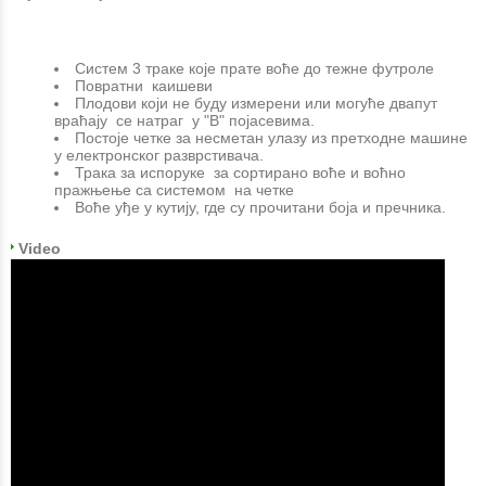
Систем 3 траке које прате воће до тежне футроле
Повратни каишеви
Плодови који не буду измерени или могуће двапут
враћају се натраг у "В" појасевима.
Постоје четке за несметан улазу из претходне машине
у електронског разврстивача.
Трака за испоруке за сортирано воће и воћно
пражњење са системом на четке
Воће уђе у кутију, где су прочитани боја и пречника.
Video