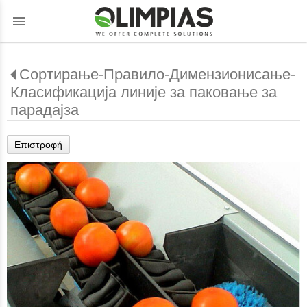
menu
Сортирање-Правило-Димензионисање-
Класификација линије за паковање за
парадајза
Επιστροφή