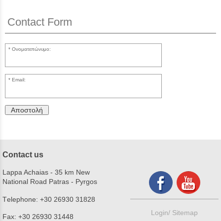
Contact Form
Ονοματεπώνυμο:
Email:
Αποστολή
Contact us
Lappa Achaias - 35 km New
National Road Patras - Pyrgos
Τelephone:
+30 26930 31828
Login/
Sitemap
Fax:
+30 26930 31448