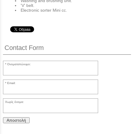
Washing and brushing unit.
'V' belt.
Electronic sorter Mini cc.
Contact Form
Ονοματεπώνυμο:
Email:
Χωρίς όνομα:
Αποστολή