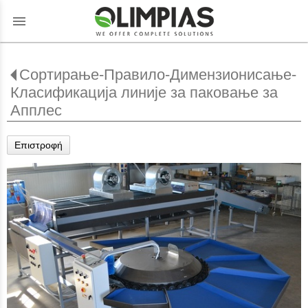
menu
Сортирање-Правило-Димензионисање-
Класификација линије за паковање за
Апплес
Επιστροφή